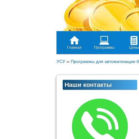
Главная
Программы
Цены
УСУ
››
Программы для автоматизации б
Наши контакты