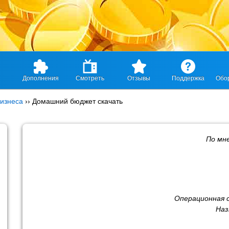
Дополнения
Смотреть
Отзывы
Поддержка
Обо
изнеса
››
Домашний бюджет скачать
По мн
Операционная 
Наз