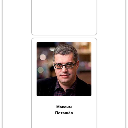
Максим
Поташёв