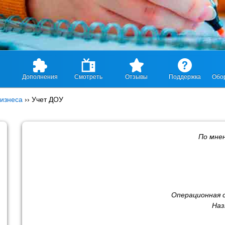
Дополнения
Смотреть
Отзывы
Поддержка
Обо
изнеса
››
Учет ДОУ
По мне
Операционная 
Наз