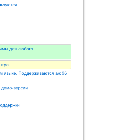
льзуются
аммы для любого
нтра
м языке. Поддерживаются аж 96
м демо-версии
поддержки