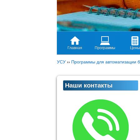
Главная
Программы
Цены
УСУ
››
Программы для автоматизации б
Наши контакты