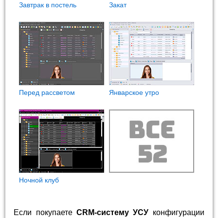
Завтрак в постель
Закат
Перед рассветом
Январское утро
Ночной клуб
Если покупаете
CRM-систему УСУ
конфигурации