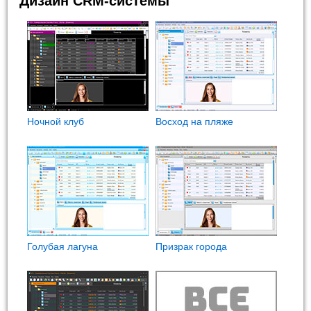
Дизайн CRM-системы
Ночной клуб
Восход на пляже
Голубая лагуна
Призрак города