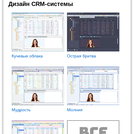
Дизайн CRM-системы
Кучевые облака
Острая бритва
Мудрость
Молния