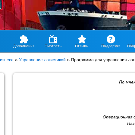
Дополнения
Смотреть
Отзывы
Поддержка
Обо
изнеса
››
Управление логистикой
››
Программа для управления лог
По мне
Операционная 
Наз