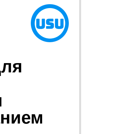
для
и
анием