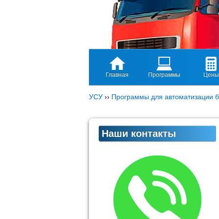
Главная
Программы
Цены
УСУ
››
Программы для автоматизации б
Наши контакты