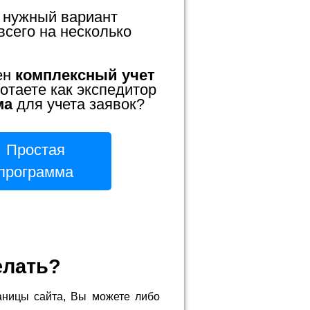
 нужный вариант
всего на несколько
ен
комплексный учет
отаете как экспедитор
ма
для учета заявок?
Простая
программа
елать?
аницы сайта, Вы можете либо