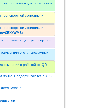
стой программы для логистики и
 транспортной логистики и
 транспортной логистики и
ика+СВХ+WMS
)
ой автоматизации транспортной
граммы для учета такелажных
их компаний с работой по QR-
м языке. Поддерживаются аж 96
м демо-версии
поддержки