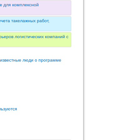
е для комплексной
чета такелажных работ,
ьеров логистических компаний с
 известные люди о программе
льзуются