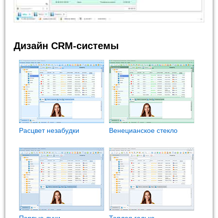
Дизайн CRM-системы
Расцвет незабудки
Венецианское стекло
Первые лучи
Теплая галька