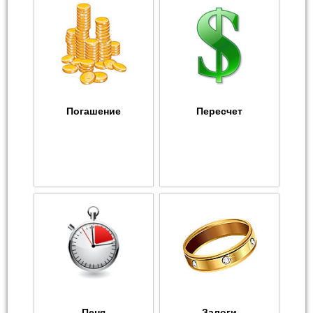
Погашение
Пересчет
Пеня
Залоги