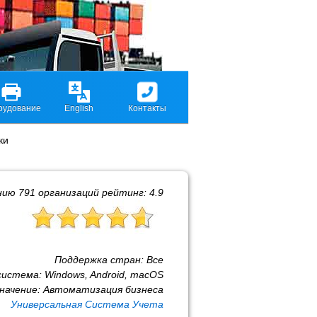
рудование
English
Контакты
ки
нию
791
организаций рейтинг:
4.9
Поддержка стран:
Все
система:
Windows, Android, macOS
начение:
Автоматизация бизнеса
Универсальная Система Учета