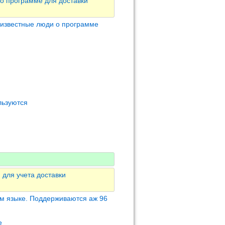
о программе для доставки
 известные люди о программе
льзуются
 для учета доставки
м языке. Поддерживаются аж 96
е