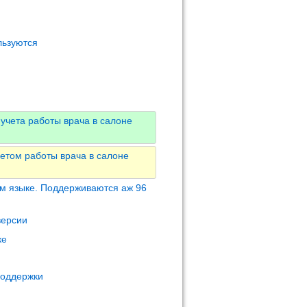
льзуются
учета работы врача в салоне
етом работы врача в салоне
м языке. Поддерживаются аж 96
версии
ке
поддержки