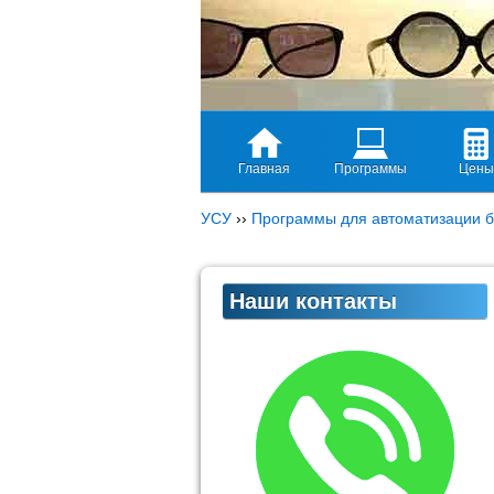
Главная
Программы
Цены
УСУ
››
Программы для автоматизации б
Наши контакты