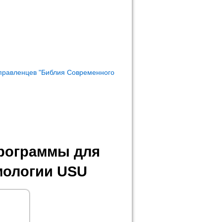
правленцев "Библия Современного
программы для
мологии USU