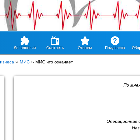
Дополнения
Смотреть
Отзывы
Поддержка
Обо
изнеса
››
МИС
››
МИС что означает
По мне
Операционная 
Наз