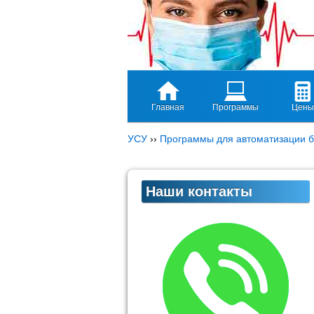
Главная
Программы
Цены
УСУ
››
Программы для автоматизации б
Наши контакты