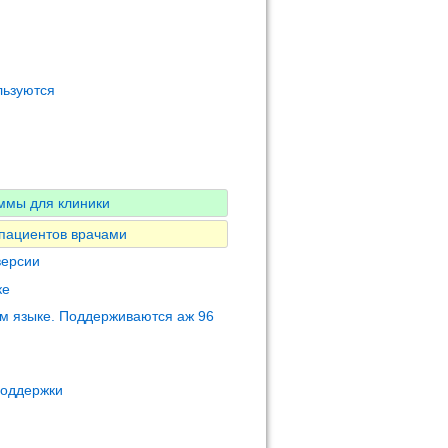
льзуются
ммы для клиники
 пациентов врачами
версии
ке
м языке. Поддерживаются аж 96
поддержки