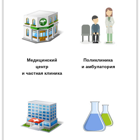
Медицинский
Поликлиника
центр
и амбулатория
и частная клиника