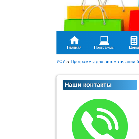
Главная
Программы
Цены
УСУ
››
Программы для автоматизации б
Наши контакты