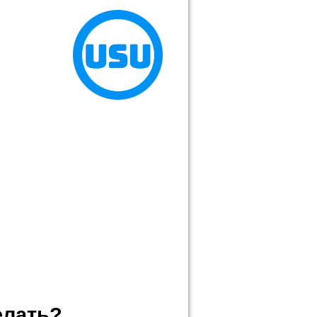
елать?