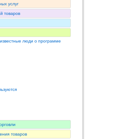
ных услуг
ий товаров
 известные люди о программе
льзуются
орговли
ения товаров