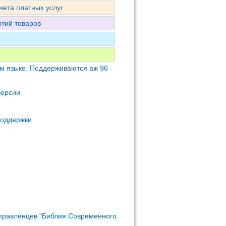
чета платных услуг
ртий товаров
м языке. Поддерживаются аж 96
версии
поддержки
правленцев "Библия Современного