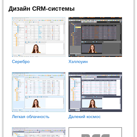
Дизайн CRM-системы
Cеребро
Хэллоуин
Легкая облачность
Далекий космос