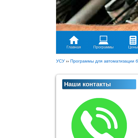
Главная
Программы
Цены
УСУ
››
Программы для автоматизации б
Наши контакты