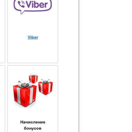
Viber
Начисление
бонусов