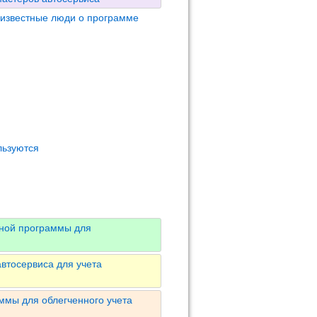
 известные люди о программе
льзуются
вной программы для
втосервиса для учета
ммы для облегченного учета