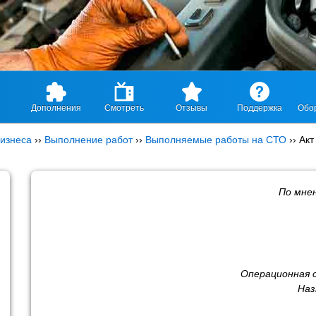
Дополнения
Смотреть
Отзывы
Поддержка
Обо
изнеса
››
Выполнение работ
››
Выполняемые работы на СТО
››
Акт
По мне
Операционная 
Наз