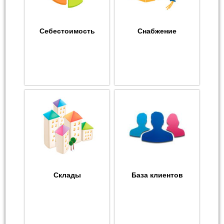
Себестоимость
Снабжение
Склады
База клиентов