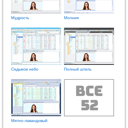
Мудрость
Молния
Седьмое небо
Полный штиль
Мятно-лавандовый