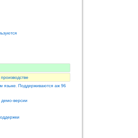
льзуются
 производстве
м языке. Поддерживаются аж 96
м демо-версии
поддержки