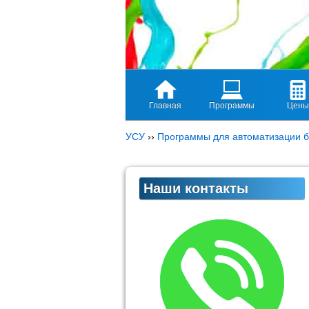
Главная
Программы
Цены
УСУ
››
Программы для автоматизации б
Наши контакты