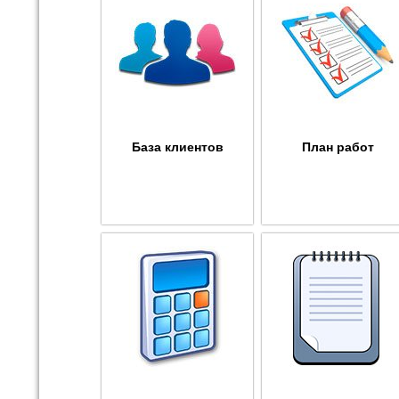
База клиентов
План работ