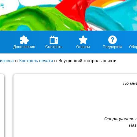
Дополнения
Смотреть
Отзывы
Поддержка
Обо
изнеса
››
Контроль печати
››
Внутренний контроль печати
По мн
Операционная 
Наз