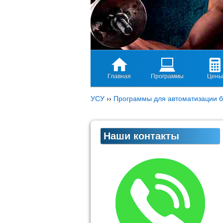
Главная
Программы
Цены
УСУ
››
Программы для автоматизации б
Наши контакты