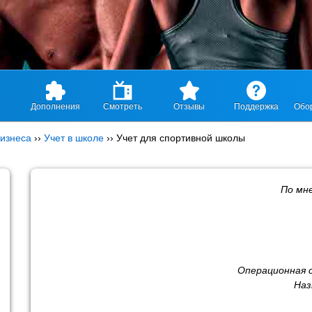
Дополнения
Смотреть
Отзывы
Поддержка
Обо
изнеса
››
Учет в школе
››
Учет для спортивной школы
По мн
Операционная 
Наз