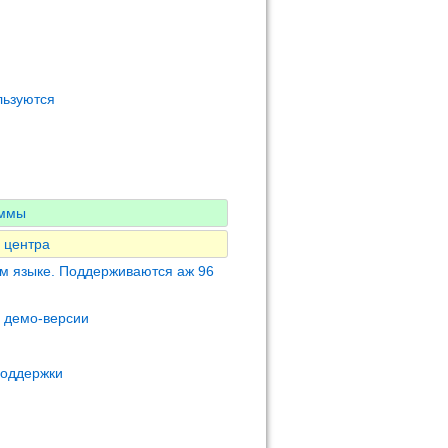
льзуются
аммы
 центра
м языке. Поддерживаются аж 96
м демо-версии
поддержки