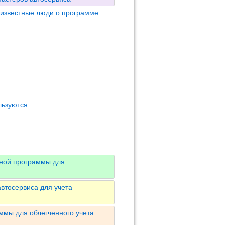
 известные люди о программе
льзуются
вной программы для
втосервиса для учета
ммы для облегченного учета