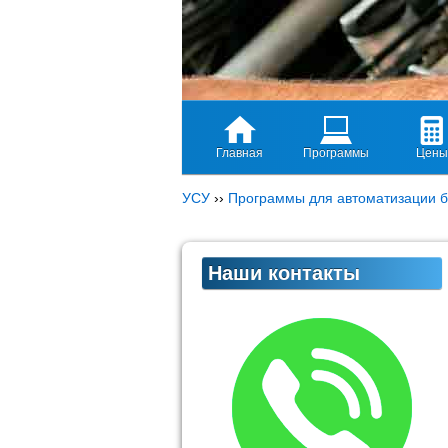
Главная
Программы
Цены
УСУ
››
Программы для автоматизации б
Наши контакты