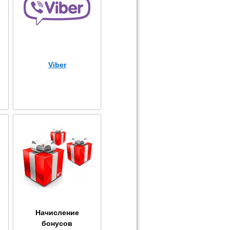
Viber
Начисление
бонусов