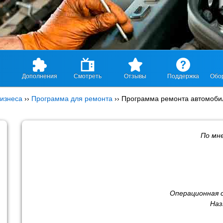
Дополнения
Смотреть
Отзывы
Поддержка
Обо
изнеса
››
Программа для ремонта
››
Программа ремонта автомоби
По мн
Операционная 
Наз