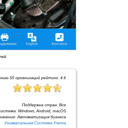
рудование
English
Контакты
лей
ению
55
организаций рейтинг:
4.6
Поддержка стран:
Все
система:
Windows, Android, macOS
начение:
Автоматизация бизнеса
Универсальная Система Учета