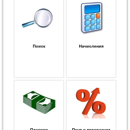
Поиск
Начисления
Платежи
Пеня и перерасчет