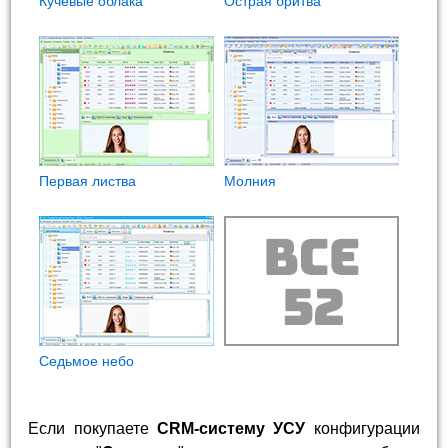
Кучевые облака
Острая бритва
Первая листва
Молния
Седьмое небо
Если покупаете
CRM-систему УСУ
конфигурации