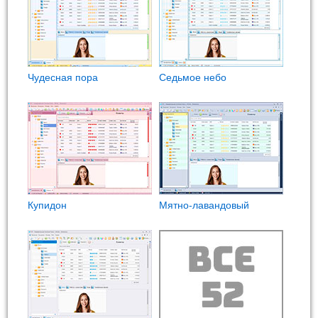
Чудесная пора
Седьмое небо
Купидон
Мятно-лавандовый