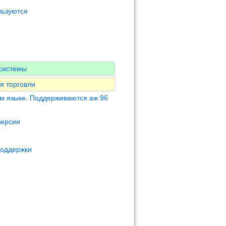
льзуются
-системы
я торговли
м языке. Поддерживаются аж 96
версии
поддержки