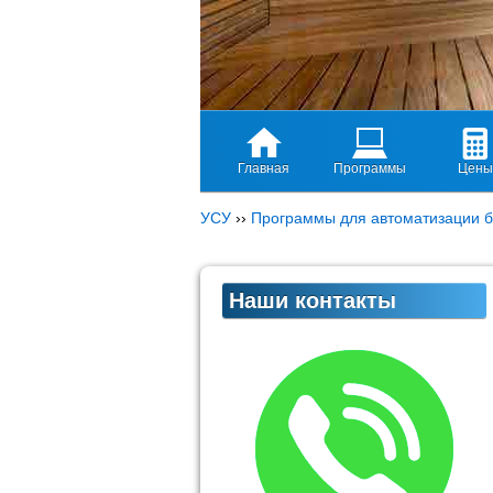
Главная
Программы
Цены
УСУ
››
Программы для автоматизации б
Наши контакты