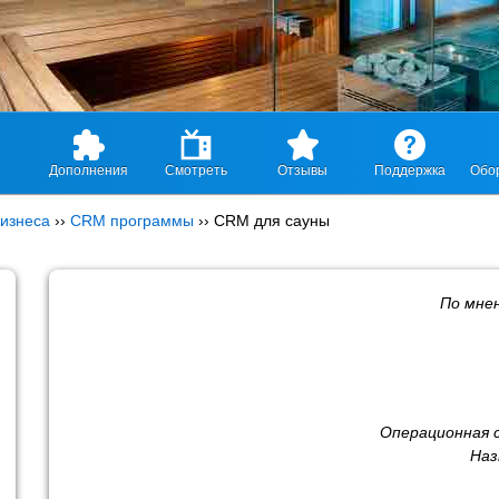
Дополнения
Смотреть
Отзывы
Поддержка
Обо
изнеса
››
CRM программы
››
CRM для сауны
По мне
Операционная 
Наз