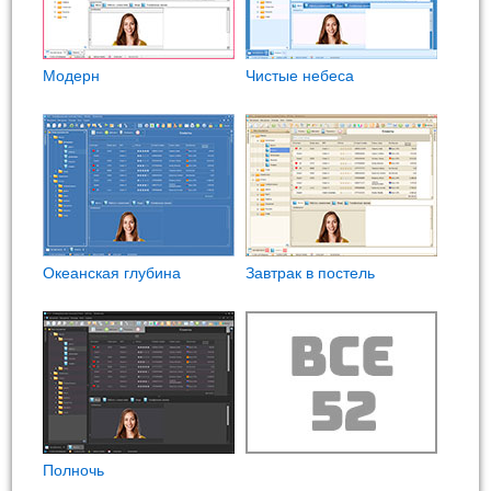
Модерн
Чистые небеса
Океанская глубина
Завтрак в постель
Полночь