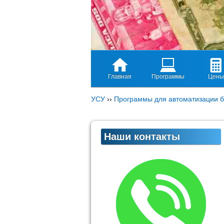
Главная
Программы
Цены
УСУ
››
Программы для автоматизации б
Наши контакты