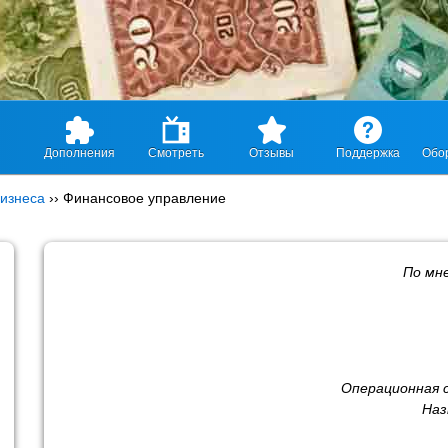
Дополнения
Смотреть
Отзывы
Поддержка
Обо
изнеса
››
Финансовое управление
По мн
Операционная 
Наз