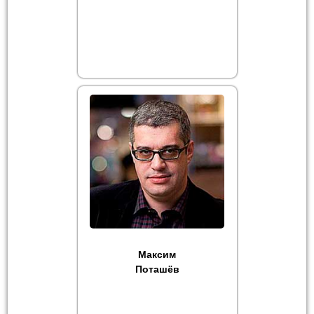
Максим
Поташёв