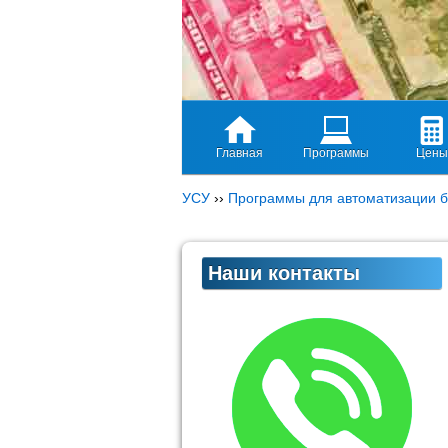
Главная
Программы
Цены
УСУ
››
Программы для автоматизации б
Наши контакты