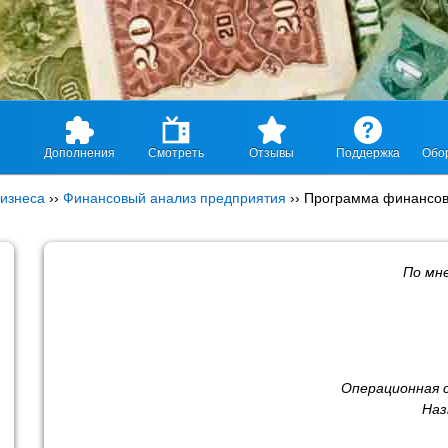
Дополнения
Смотреть
Отзывы
Поддержка
Обо
изнеса
››
Финансовый анализ предприятия
››
Программа финансов
По мн
Операционная 
Наз