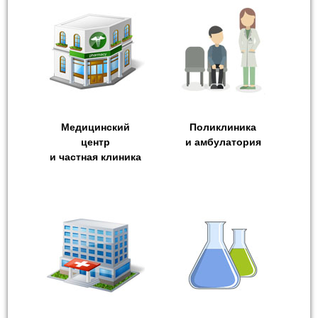
Медицинский
Поликлиника
центр
и амбулатория
и частная клиника