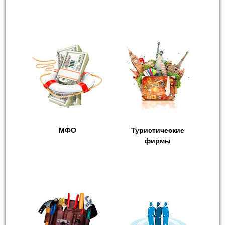
МФО
Туристические
фирмы