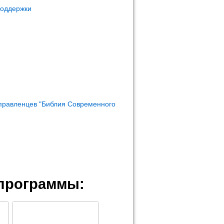
поддержки
правленцев "Библия Современного
программы: