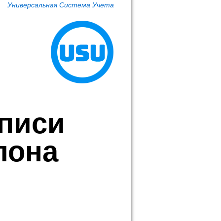
Универсальная Система Учета
аписи
лона