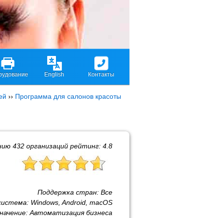
рудование
English
Контакты
ей
››
Программа для салонов красоты
нию
432
организаций рейтинг:
4.8
Поддержка стран:
Все
система:
Windows, Android, macOS
начение:
Автоматизация бизнеса