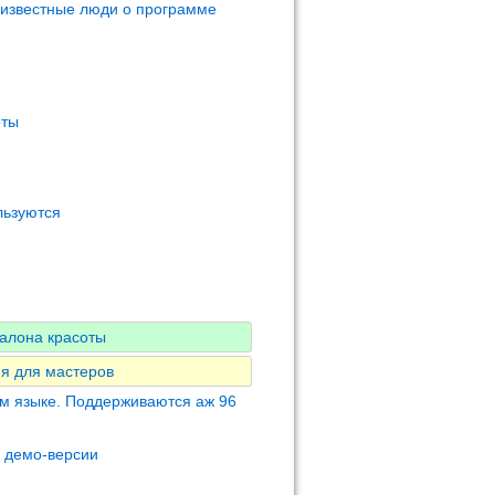
 известные люди о программе
оты
льзуются
алона красоты
я для мастеров
м языке. Поддерживаются аж 96
м демо-версии