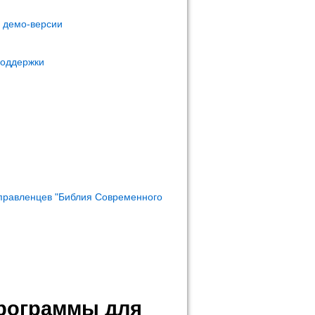
м демо-версии
поддержки
правленцев "Библия Современного
программы для