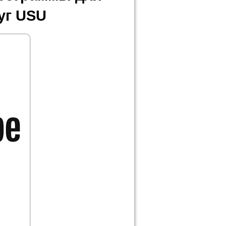
уг USU