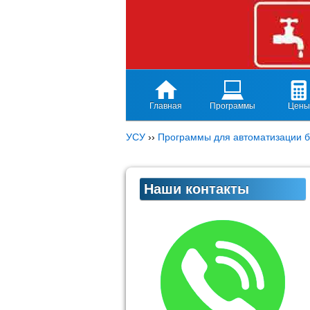
Главная
Программы
Цены
УСУ
››
Программы для автоматизации б
Наши контакты