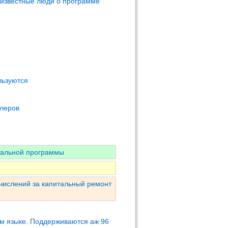
 известные люди о программе
льзуются
олеров
нальной программы
числений за капитальный ремонт
м языке. Поддерживаются аж 96