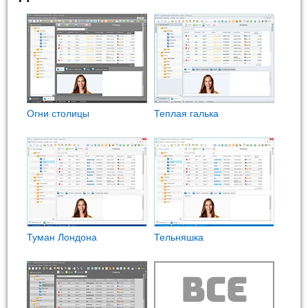
Огни столицы
Теплая галька
Туман Лондона
Тельняшка