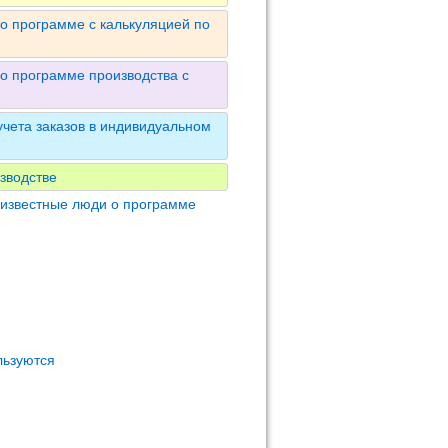
о программе с калькуляцией по
о программе производства с
чета заказов в индивидуальном
зводстве
 известные люди о программе
льзуются