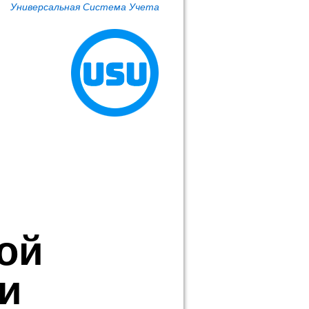
Универсальная Система Учета
ой
и