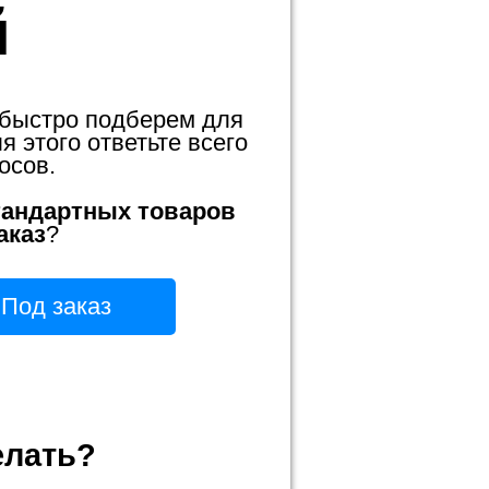
й
 быстро подберем для
 этого ответьте всего
осов.
тандартных товаров
аказ
?
Под заказ
елать?