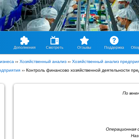
Дополнения
Смотреть
Отзывы
Поддержка
Обо
изнеса
››
Хозяйственный анализ
››
Хозяйственный анализ предпри
едприятия
››
Контроль финансово хозяйственной деятельности пр
По мне
Операционная 
Наз