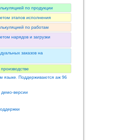
алькуляцией по продукции
четом этапов исполнения
алькуляцией по работам
етом нарядов и загрузки
дуальных заказов на
 производстве
м языке. Поддерживаются аж 96
м демо-версии
поддержки