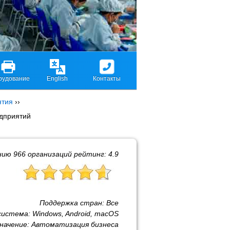
рудование
English
Контакты
ятия
››
едприятий
нию
966
организаций рейтинг:
4.9
Поддержка стран:
Все
система:
Windows, Android, macOS
начение:
Автоматизация бизнеса