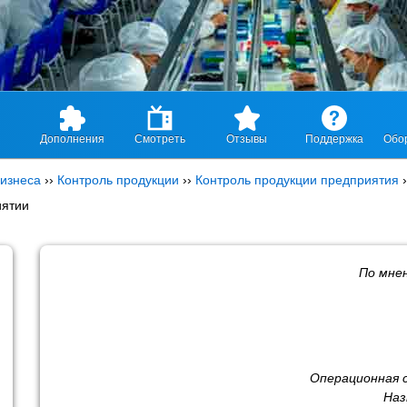
Дополнения
Смотреть
Отзывы
Поддержка
Обо
изнеса
››
Контроль продукции
››
Контроль продукции предприятия
›
иятии
По мне
Операционная 
Наз