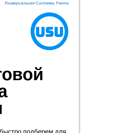
Универсальная Система Учета
товой
а
и
 быстро подберем для