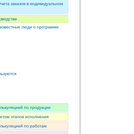
чета заказов в индивидуальном
зводстве
 известные люди о программе
льзуются
алькуляцией по продукции
четом этапов исполнения
алькуляцией по работам