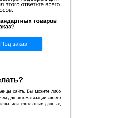
 этого ответьте всего
осов.
тандартных товаров
аказ
?
Под заказ
елать?
аницы сайта, Вы можете либо
ием для автоматизации своего
цены или контактных данных,