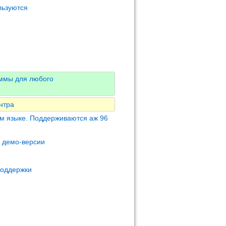
льзуются
аммы для любого
нтра
м языке. Поддерживаются аж 96
м демо-версии
поддержки