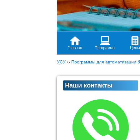
Главная
Программы
Цены
УСУ
››
Программы для автоматизации б
Наши контакты