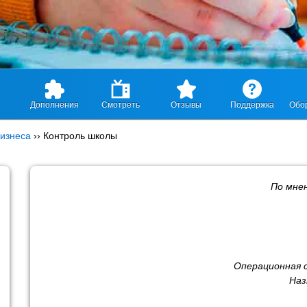
Дополнения
Смотреть
Отзывы
Поддержка
Обо
изнеса
››
Контроль школы
По мне
Операционная 
Наз