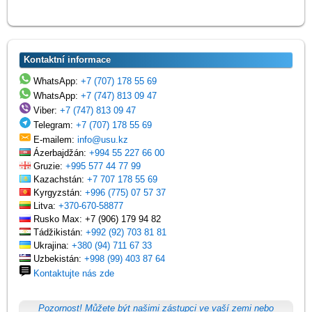
Kontaktní informace
WhatsApp:
+7 (707) 178 55 69
WhatsApp:
+7 (747) 813 09 47
Viber:
+7 (747) 813 09 47
Telegram:
+7 (707) 178 55 69
E-mailem:
info@usu.kz
Ázerbajdžán:
+994 55 227 66 00
Gruzie:
+995 577 44 77 99
Kazachstán:
+7 707 178 55 69
Kyrgyzstán:
+996 (775) 07 57 37
Litva:
+370-670-58877
Rusko Max: +7 (906) 179 94 82
Tádžikistán:
+992 (92) 703 81 81
Ukrajina:
+380 (94) 711 67 33
Uzbekistán:
+998 (99) 403 87 64
Kontaktujte nás zde
Pozornost! Můžete být našimi zástupci ve vaší zemi nebo