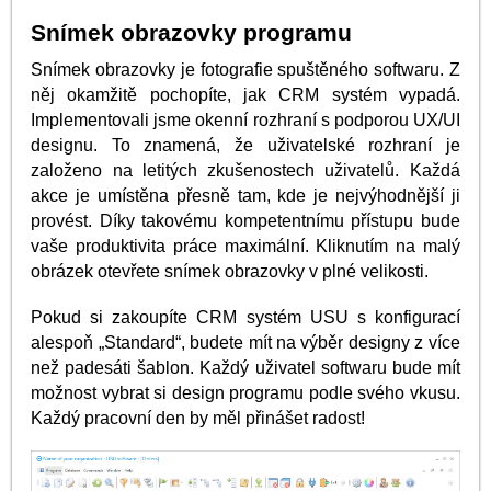
Snímek obrazovky programu
Snímek obrazovky je fotografie spuštěného softwaru. Z
něj okamžitě pochopíte, jak CRM systém vypadá.
Implementovali jsme okenní rozhraní s podporou UX/UI
designu. To znamená, že uživatelské rozhraní je
založeno na letitých zkušenostech uživatelů. Každá
akce je umístěna přesně tam, kde je nejvýhodnější ji
provést. Díky takovému kompetentnímu přístupu bude
vaše produktivita práce maximální. Kliknutím na malý
obrázek otevřete snímek obrazovky v plné velikosti.
Pokud si zakoupíte CRM systém USU s konfigurací
alespoň „Standard“, budete mít na výběr designy z více
než padesáti šablon. Každý uživatel softwaru bude mít
možnost vybrat si design programu podle svého vkusu.
Každý pracovní den by měl přinášet radost!