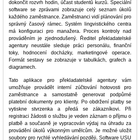
dokončit rozvrh hodin, účast studentů kurzů. Speciální
software se zprávami zobrazuje celý seznam úkolů
každého zaměstnance. Zaměstnanci vidí plánování pro
správný časový rámec. Systém lingvistického centra
má konfiguraci pro manažera. Proces kontroly nad
prováděním je zjednodušený. Ředitel překladatelské
agentury neustále sleduje práci personálu, finanční
toky, hodnocení docházky, marketingové operace.
Formát sestavy se zobrazuje v tabulkách, grafech a
diagramech.
Tato aplikace pro překladatelské agentury vám
umožňuje provádět interní zúčtování hotovosti pro
zaměstnance a samostatně generovat podpůrné
platební dokumenty pro klienty. Po obdržení platby se
vytiskne stvrzenka a předá se zákazníkovi. Při
registraci žádosti o službu je veden záznam o příjmu o
platbě a současně je vypracován výdaj na úhradu za
provádění úkolů výkonným umělcům. Je možné uložit
soubory pro rychlé vyhledávání později. Software USU