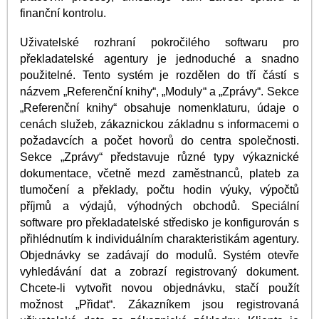
finanční kontrolu.
Uživatelské rozhraní pokročilého softwaru pro
překladatelské agentury je jednoduché a snadno
použitelné. Tento systém je rozdělen do tří částí s
názvem „Referenční knihy“, „Moduly“ a „Zprávy“. Sekce
„Referenční knihy“ obsahuje nomenklaturu, údaje o
cenách služeb, zákaznickou základnu s informacemi o
požadavcích a počet hovorů do centra společnosti.
Sekce „Zprávy“ představuje různé typy výkaznické
dokumentace, včetně mezd zaměstnanců, plateb za
tlumočení a překlady, počtu hodin výuky, výpočtů
příjmů a výdajů, výhodných obchodů. Speciální
software pro překladatelské středisko je konfigurován s
přihlédnutím k individuálním charakteristikám agentury.
Objednávky se zadávají do modulů. Systém otevře
vyhledávání dat a zobrazí registrovaný dokument.
Chcete-li vytvořit novou objednávku, stačí použít
možnost „Přidat“. Zákazníkem jsou registrovaná