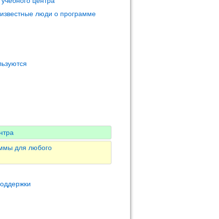
 учебного центра
 известные люди о программе
льзуются
нтра
аммы для любого
поддержки