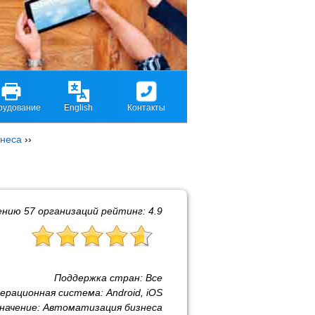
рудование
English
Контакты
знеса
››
ению
57
организаций рейтинг:
4.9
Поддержка стран:
Все
ерационная система:
Android, iOS
начение:
Автоматизация бизнеса