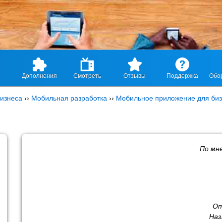
Дополнения
Смотреть
Отзывы
Поддержка
Обо
изнеса
››
Мобильная разработка
››
Мобильное приложение для би
По мн
Оп
Наз