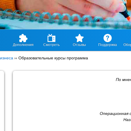
Дополнения
Смотреть
Отзывы
Поддержка
Обо
изнеса
››
Образовательные курсы программа
По мн
Операционная 
Наз