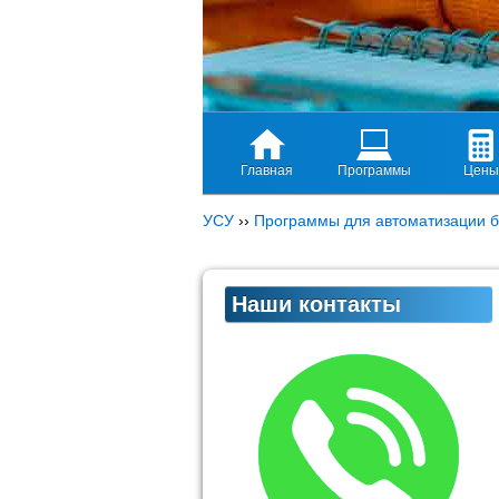
Главная
Программы
Цены
УСУ
››
Программы для автоматизации б
Наши контакты