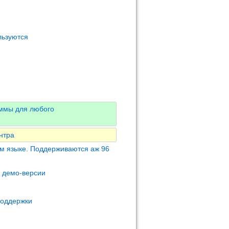
льзуются
аммы для любого
нтра
м языке. Поддерживаются аж 96
м демо-версии
поддержки