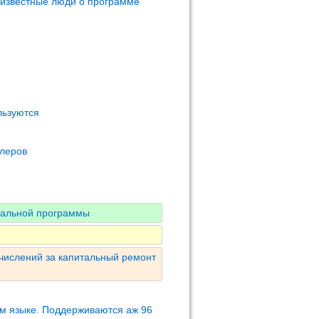
 известные люди о программе
льзуются
олеров
нальной программы
числений за капитальный ремонт
м языке. Поддерживаются аж 96