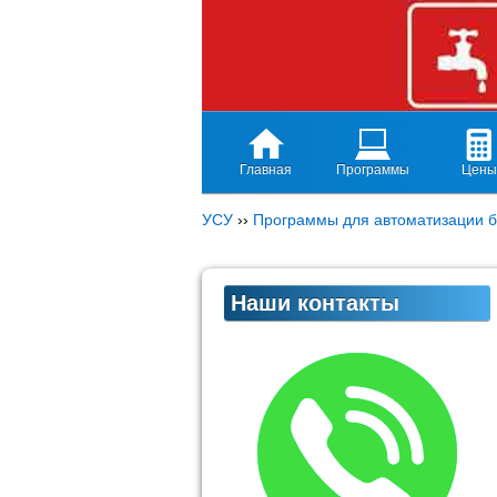
Главная
Программы
Цены
УСУ
››
Программы для автоматизации б
Наши контакты