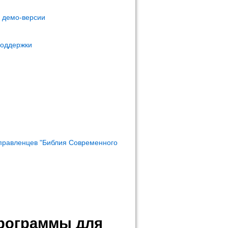
м демо-версии
поддержки
правленцев "Библия Современного
программы для