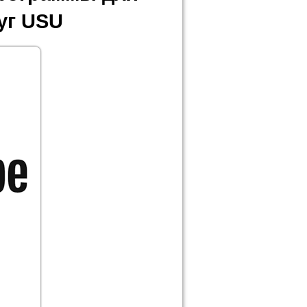
уг USU