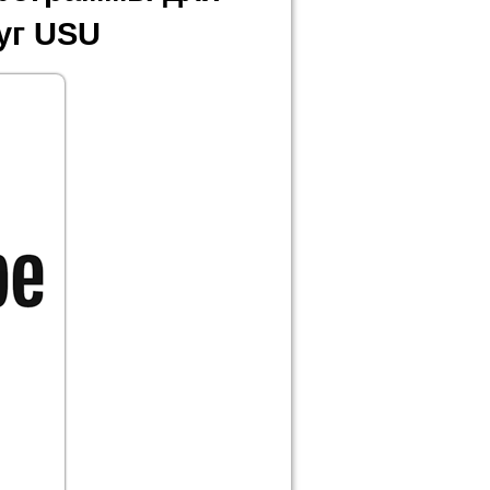
уг USU