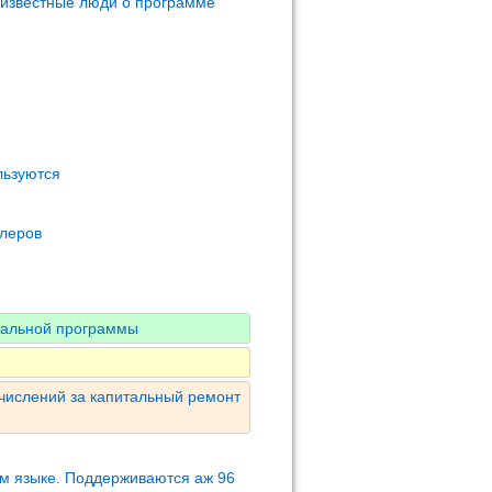
 известные люди о программе
льзуются
олеров
нальной программы
числений за капитальный ремонт
м языке. Поддерживаются аж 96