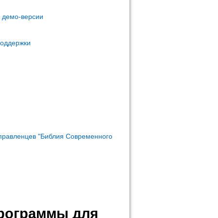
м демо-версии
поддержки
правленцев "Библия Современного
программы для