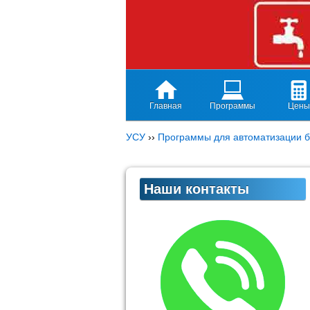
Главная
Программы
Цены
УСУ
››
Программы для автоматизации б
Наши контакты