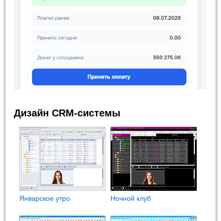
Дизайн CRM-системы
Январское утро
Ночной клуб