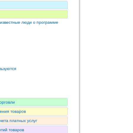
 известные люди о программе
льзуются
орговли
ения товаров
чета платных услуг
ртий товаров