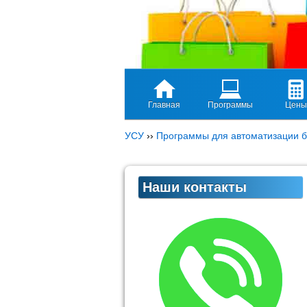
Главная
Программы
Цены
УСУ
››
Программы для автоматизации б
Наши контакты