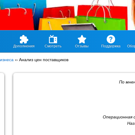
Дополнения
Смотреть
Отзывы
Поддержка
Обо
изнеса
››
Анализ цен поставщиков
По мне
Операционная 
Наз