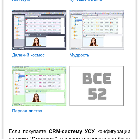
Далекий космос
Мудрость
Первая листва
Если покупаете
CRM-систему УСУ
конфигурации
не ниже "
Стандарт
", в вашем распоряжении будет