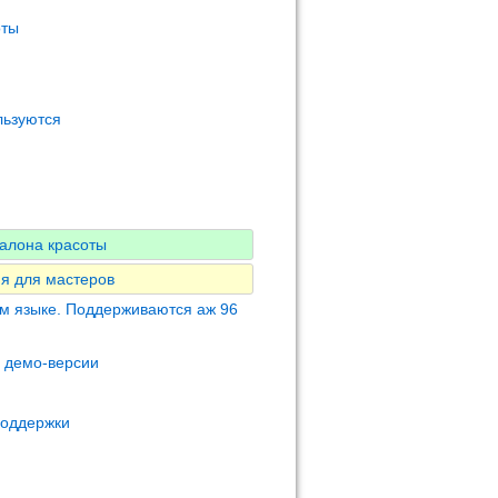
оты
льзуются
алона красоты
я для мастеров
м языке. Поддерживаются аж 96
м демо-версии
поддержки