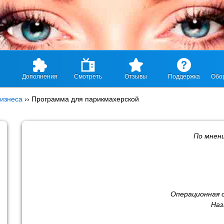
Дополнения
Смотреть
Отзывы
Поддержка
Обо
изнеса
››
Программа для парикмахерской
По мне
Операционная 
Наз