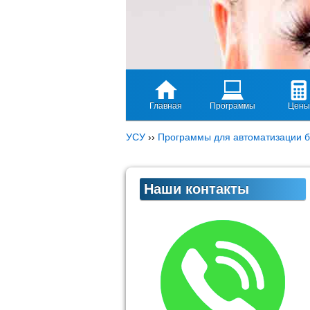
Главная
Программы
Цены
УСУ
››
Программы для автоматизации б
Наши контакты