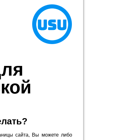
для
ской
елать?
аницы сайта, Вы можете либо