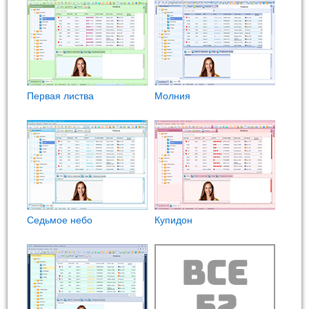
Первая листва
Молния
Седьмое небо
Купидон