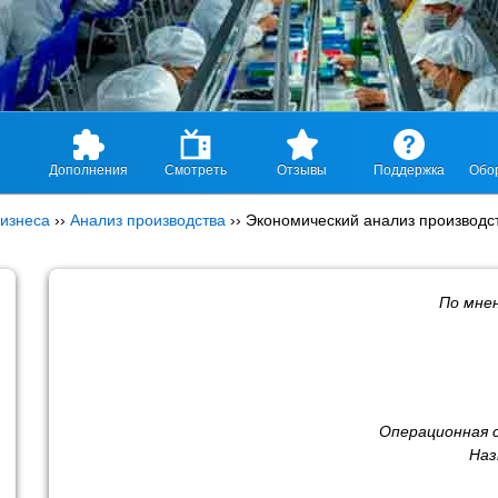
Дополнения
Смотреть
Отзывы
Поддержка
Обо
изнеса
››
Анализ производства
››
Экономический анализ производс
По мне
Операционная 
Наз