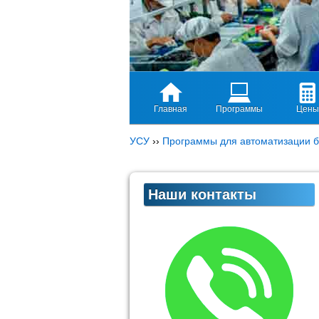
Главная
Программы
Цены
УСУ
››
Программы для автоматизации б
Наши контакты