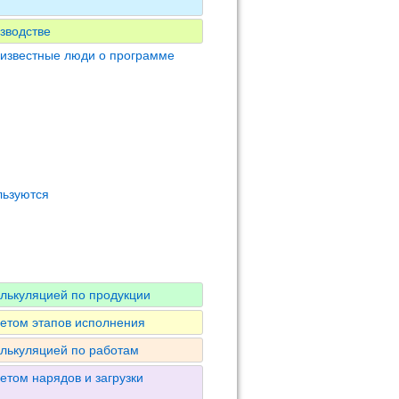
зводстве
 известные люди о программе
льзуются
алькуляцией по продукции
четом этапов исполнения
алькуляцией по работам
етом нарядов и загрузки