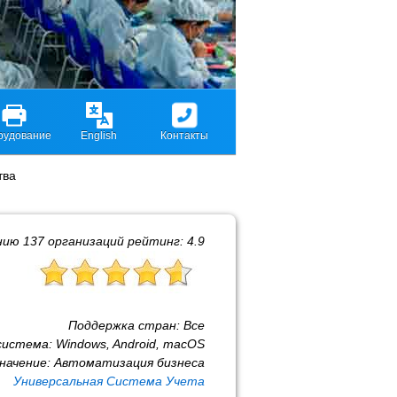
рудование
English
Контакты
тва
нию
137
организаций рейтинг:
4.9
Поддержка стран:
Все
система:
Windows, Android, macOS
начение:
Автоматизация бизнеса
Универсальная Система Учета