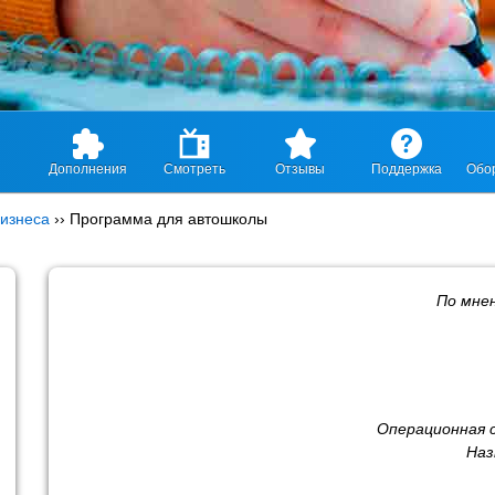
Дополнения
Смотреть
Отзывы
Поддержка
Обо
изнеса
››
Программа для автошколы
По мне
Операционная 
Наз