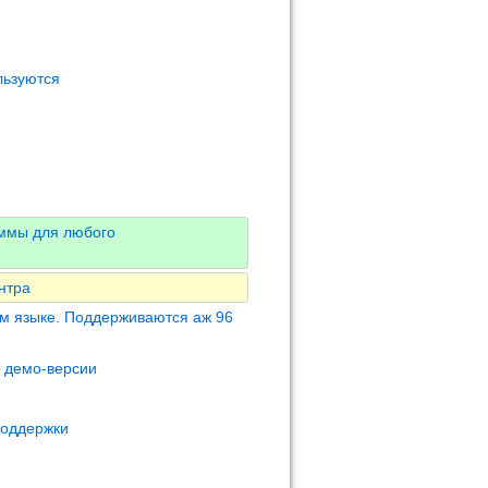
льзуются
аммы для любого
нтра
м языке. Поддерживаются аж 96
м демо-версии
поддержки