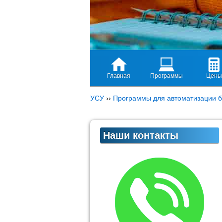
Главная
Программы
Цены
УСУ
››
Программы для автоматизации б
Наши контакты