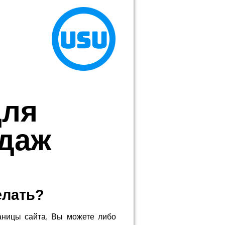
для
одаж
елать?
аницы сайта, Вы можете либо