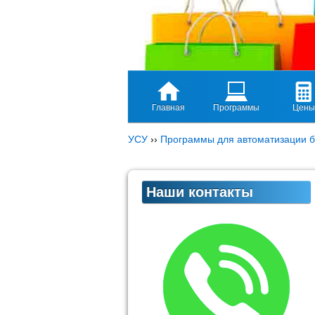
Главная
Программы
Цены
УСУ
››
Программы для автоматизации б
Наши контакты