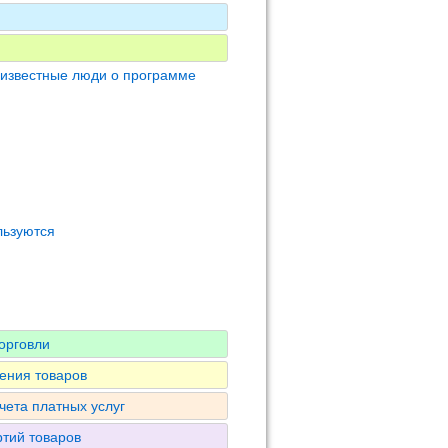
 известные люди о программе
льзуются
орговли
ения товаров
чета платных услуг
ртий товаров