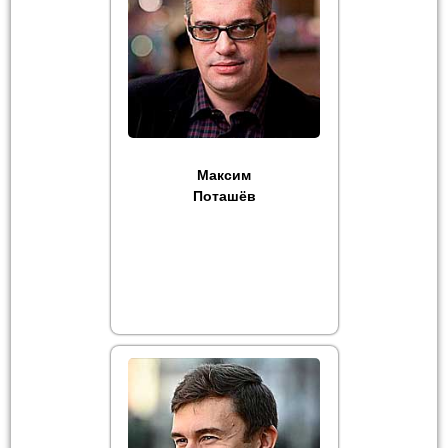
Максим
Поташёв