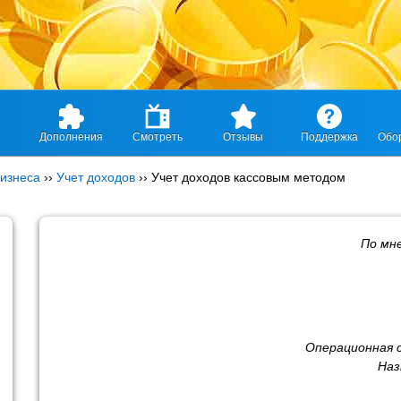
Дополнения
Смотреть
Отзывы
Поддержка
Обо
изнеса
››
Учет доходов
››
Учет доходов кассовым методом
По мн
Операционная 
Наз