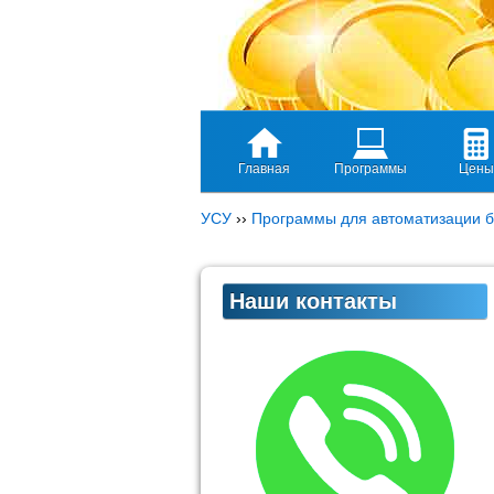
Главная
Программы
Цены
УСУ
››
Программы для автоматизации б
Наши контакты