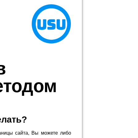
в
етодом
елать?
аницы сайта, Вы можете либо